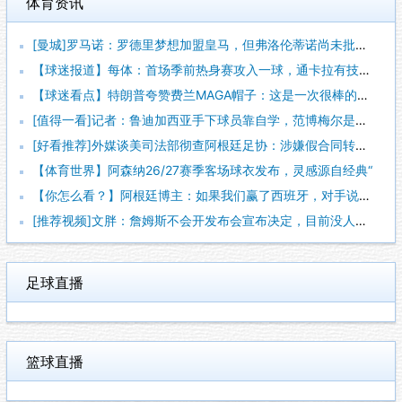
体育资讯
[曼城]罗马诺：罗德里梦想加盟皇马，但弗洛伦蒂诺尚未批准引进
【球迷报道】每体：首场季前热身赛攻入一球，通卡拉有技术有身体
【球迷看点】特朗普夸赞费兰MAGA帽子：这是一次很棒的致敬，
[值得一看]记者：鲁迪加西亚手下球员靠自学，范博梅尔是更年轻
[好看推荐]外媒谈美司法部彻查阿根廷足协：涉嫌假合同转移资金
【体育世界】阿森纳26/27赛季客场球衣发布，灵感源自经典“
【你怎么看？】阿根廷博主：如果我们赢了西班牙，对手说故意放水
[推荐视频]文胖：詹姆斯不会开发布会宣布决定，目前没人知道他
足球直播
篮球直播