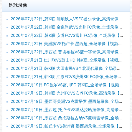
足球录像
2026年07月22日_韩K联 浦项铁人VSFC首尔录像_高清录像【全场回放】
2026年07月22日_韩K联 金泉尚武VS光州FC录像_全场录像【高清回放】
2026年07月22日_韩K联 安养FCVS富川FC录像_全场录像【视频集锦】
2026年07月22日 美洲狮VS托卢卡 墨西超_全场录像【视频集锦】
2026年07月22日_墨西超 普埃布拉VS蓝十字录像_高清录像【全场回放】
2026年07月21日 仁川联VS蔚山HD 韩K联_全场录像【视频集锦】
2026年07月21日_韩K联 大田市民VS全北现代录像_全场录像【全场回放】
2026年07月21日_韩K联 江原FCVS济州SK FC录像_全场录像【视频集锦】
2026年07月19日 FC首尔VS富川FC 韩K联_全场录像【视频集锦】
2026年07月19日_韩K联 光州FCVS安养FC录像_高清录像【全场回放】
2026年07月19日_墨西哥美洲VS克雷塔罗 墨西超录像_全场录像【视频集锦】
2026年07月19日_墨西超 托卢卡VS瓜达拉哈拉录像_高清录像【全场回放】
2026年07月19日_墨西超 桑托斯拉古纳VS蒙特雷录像_全场录像【高清回放】
2026年07月19日_帕丘卡VS美洲狮 墨西超录像_全场录像【视频集锦】