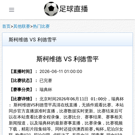
展开菜单
首页
>
其他联赛
>
热门比赛
斯柯维德 VS 利德雪平
斯柯维德 VS 利德雪平
【直播时间】：
2026-06-11 01:00:00
【比赛状态】：
已完赛
【赛事分类】：
瑞典杯
【比赛详情】：
北京时间2026年06月11日 01:00分，瑞典杯
: 斯柯维德VS利德雪平高清在线直播，无插件观看比赛。本站
同步官方直播源准时直播，比赛数据实时更新。比赛结束后可
以在本站查看比赛全程录像、比赛比分、赛事结果、赛事相关
新闻报道，以及瑞典杯的最新赛事直播，比赛录像，比赛视频
下载，精彩片段集锦等。同时还提供澳西前赛,匈杯,尼泊尔女
联,欧青U21,尼泊尔甲,卢旺达乙,东亚女运,国青赛,瑞女U19,