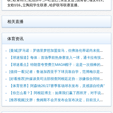
女欧U16,立陶宛学生联赛,哈萨联等联赛直播。
相关直播
体育资讯
[曼城]罗马诺：罗德里梦想加盟皇马，但弗洛伦蒂诺尚未批准引进
【球迷报道】每体：首场季前热身赛攻入一球，通卡拉有技术有身体
【球迷看点】特朗普夸赞费兰MAGA帽子：这是一次很棒的致敬，
[值得一看]记者：鲁迪加西亚手下球员靠自学，范博梅尔是更年轻
[好看推荐]外媒谈美司法部彻查阿根廷足协：涉嫌假合同转移资金
【体育世界】阿森纳26/27赛季客场球衣发布，灵感源自经典“
【你怎么看？】阿根廷博主：如果我们赢了西班牙，对手说故意放水
[推荐视频]文胖：詹姆斯不会开发布会宣布决定，目前没人知道他