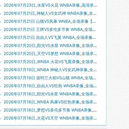
2026年07月23日_水星VS火花 WNBA录像_高清录像【全场回放】
2026年07月21日_神秘人VS女武神 WNBA录像_全场录像【视频集锦】
2026年07月21日 山猫VS风暴 WNBA_全场录像【全场回放】
2026年07月21日 王牌VS多伦多节奏 WNBA_全场录像【全场回放】
2026年07月21日 自由人VS飞翼 WNBA_全场录像【视频集锦】
2026年07月20日_阳光VS水星 WNBA录像_全场录像【高清回放】
2026年07月20日_天空VS梦想 WNBA录像_全场录像【高清回放】
2026年07月20日_WNBA 火花VS飞翼录像_全场录像【全场回放】
2026年07月19日_WNBA 神秘人VS女武神录像_全场录像【全场回放】
2026年07月19日 波特兰火焰VS山猫 WNBA_全场录像【视频集锦】
2026年07月19日_自由人VS狂热 WNBA录像_全场录像【高清回放】
2026年07月18日_阳光VS水星 WNBA录像_全场录像【全场回放】
2026年07月18日_WNBA 风暴VS狂热录像_全场录像【视频集锦】
2026年07月18日_梦想VS多伦多节奏 WNBA录像_全场录像【高清回放】
2026年07月18日_火花VS天空 WNBA录像_全场录像【高清回放】