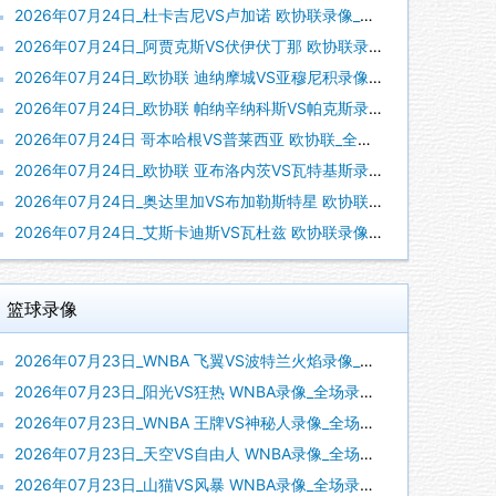
2026年07月24日_杜卡吉尼VS卢加诺 欧协联录像_全场录像【高清回放】
2026年07月24日_阿贾克斯VS伏伊伏丁那 欧协联录像_全场录像【全场回放】
2026年07月24日_欧协联 迪纳摩城VS亚穆尼积录像_全场录像【全场回放】
2026年07月24日_欧协联 帕纳辛纳科斯VS帕克斯录像_全场录像【高清回放】
2026年07月24日 哥本哈根VS普莱西亚 欧协联_全场录像【视频集锦】
2026年07月24日_欧协联 亚布洛内茨VS瓦特基斯录像_高清录像【全场回放】
2026年07月24日_奥达里加VS布加勒斯特星 欧协联录像_全场录像【视频集锦】
2026年07月24日_艾斯卡迪斯VS瓦杜兹 欧协联录像_全场录像【高清回放】
篮球录像
2026年07月23日_WNBA 飞翼VS波特兰火焰录像_高清录像【全场回放】
2026年07月23日_阳光VS狂热 WNBA录像_全场录像【高清回放】
2026年07月23日_WNBA 王牌VS神秘人录像_全场录像【高清回放】
2026年07月23日_天空VS自由人 WNBA录像_全场录像【高清回放】
2026年07月23日_山猫VS风暴 WNBA录像_全场录像【全场回放】