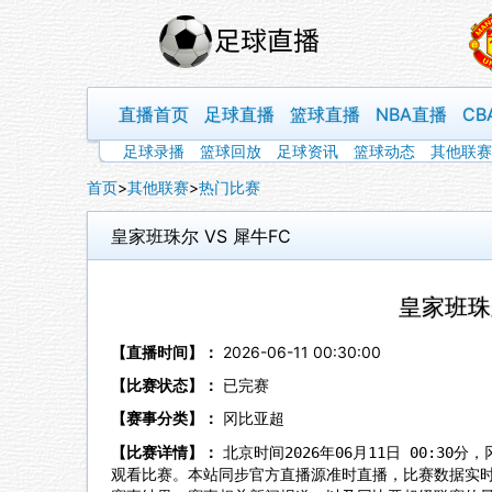
直播首页
足球直播
篮球直播
NBA直播
CB
足球录播
篮球回放
足球资讯
篮球动态
其他联赛
首页
>
其他联赛
>
热门比赛
皇家班珠尔 VS 犀牛FC
皇家班珠尔
【直播时间】：
2026-06-11 00:30:00
【比赛状态】：
已完赛
【赛事分类】：
冈比亚超
【比赛详情】：
北京时间2026年06月11日 00:30
观看比赛。本站同步官方直播源准时直播，比赛数据实