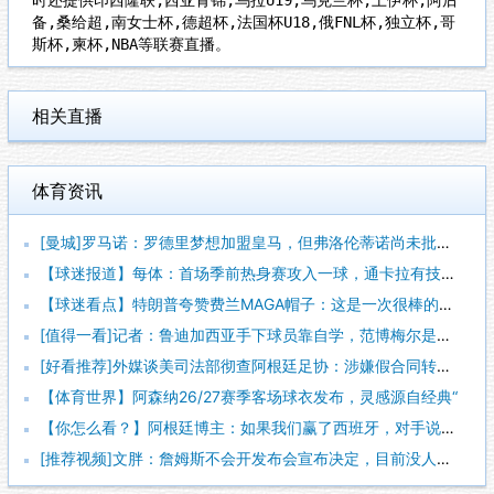
备,桑给超,南女士杯,德超杯,法国杯U18,俄FNL杯,独立杯,哥
斯杯,柬杯,NBA等联赛直播。
相关直播
体育资讯
[曼城]罗马诺：罗德里梦想加盟皇马，但弗洛伦蒂诺尚未批准引进
【球迷报道】每体：首场季前热身赛攻入一球，通卡拉有技术有身体
【球迷看点】特朗普夸赞费兰MAGA帽子：这是一次很棒的致敬，
[值得一看]记者：鲁迪加西亚手下球员靠自学，范博梅尔是更年轻
[好看推荐]外媒谈美司法部彻查阿根廷足协：涉嫌假合同转移资金
【体育世界】阿森纳26/27赛季客场球衣发布，灵感源自经典“
【你怎么看？】阿根廷博主：如果我们赢了西班牙，对手说故意放水
[推荐视频]文胖：詹姆斯不会开发布会宣布决定，目前没人知道他