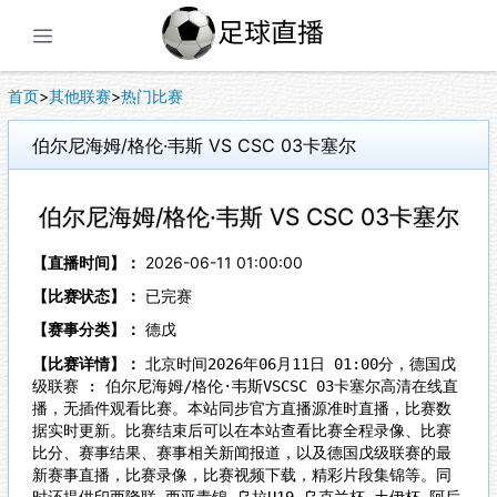
展开菜单
首页
>
其他联赛
>
热门比赛
伯尔尼海姆/格伦·韦斯 VS CSC 03卡塞尔
伯尔尼海姆/格伦·韦斯 VS CSC 03卡塞尔
【直播时间】：
2026-06-11 01:00:00
【比赛状态】：
已完赛
【赛事分类】：
德戊
【比赛详情】：
北京时间2026年06月11日 01:00分，德国戊
级联赛 : 伯尔尼海姆/格伦·韦斯VSCSC 03卡塞尔高清在线直
播，无插件观看比赛。本站同步官方直播源准时直播，比赛数
据实时更新。比赛结束后可以在本站查看比赛全程录像、比赛
比分、赛事结果、赛事相关新闻报道，以及德国戊级联赛的最
新赛事直播，比赛录像，比赛视频下载，精彩片段集锦等。同
时还提供印西隆联,西亚青锦,乌拉U19,乌克兰杯,土伊杯,阿后