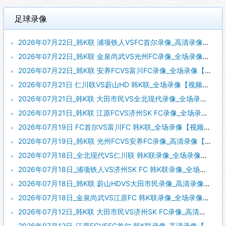
足球录像
2026年07月22日_韩K联 浦项铁人VSFC首尔录像_高清录像【全场回放】
2026年07月22日_韩K联 金泉尚武VS光州FC录像_全场录像【高清回放】
2026年07月22日_韩K联 安养FCVS富川FC录像_全场录像【视频集锦】
2026年07月21日 仁川联VS蔚山HD 韩K联_全场录像【视频集锦】
2026年07月21日_韩K联 大田市民VS全北现代录像_全场录像【全场回放】
2026年07月21日_韩K联 江原FCVS济州SK FC录像_全场录像【视频集锦】
2026年07月19日 FC首尔VS富川FC 韩K联_全场录像【视频集锦】
2026年07月19日_韩K联 光州FCVS安养FC录像_高清录像【全场回放】
2026年07月18日_全北现代VS仁川联 韩K联录像_全场录像【高清回放】
2026年07月18日_浦项铁人VS济州SK FC 韩K联录像_全场录像【视频集锦】
2026年07月18日_韩K联 蔚山HDVS大田市民录像_高清录像【全场回放】
2026年07月18日_金泉尚武VS江原FC 韩K联录像_全场录像【视频集锦】
2026年07月12日_韩K联 大田市民VS济州SK FC录像_高清录像【全场回放】
2026年07月12日_江原FCVSFC首尔 韩K联录像_高清录像【全场回放】