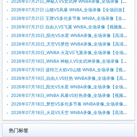
2026年07月21日_神秘人VS女武神 WNBA录像_全场录像【视频集锦】
2026年07月21日 山猫VS风暴 WNBA_全场录像【全场回放】
2026年07月21日 王牌VS多伦多节奏 WNBA_全场录像【全场回放】
2026年07月21日 自由人VS飞翼 WNBA_全场录像【视频集锦】
2026年07月20日_阳光VS水星 WNBA录像_全场录像【高清回放】
2026年07月20日_天空VS梦想 WNBA录像_全场录像【高清回放】
2026年07月20日_WNBA 火花VS飞翼录像_全场录像【全场回放】
2026年07月19日_WNBA 神秘人VS女武神录像_全场录像【全场回放】
2026年07月19日 波特兰火焰VS山猫 WNBA_全场录像【视频集锦】
2026年07月19日_自由人VS狂热 WNBA录像_全场录像【高清回放】
2026年07月18日_阳光VS水星 WNBA录像_全场录像【全场回放】
2026年07月18日_WNBA 风暴VS狂热录像_全场录像【视频集锦】
2026年07月18日_梦想VS多伦多节奏 WNBA录像_全场录像【高清回放】
2026年07月18日_火花VS天空 WNBA录像_全场录像【高清回放】
热门标签