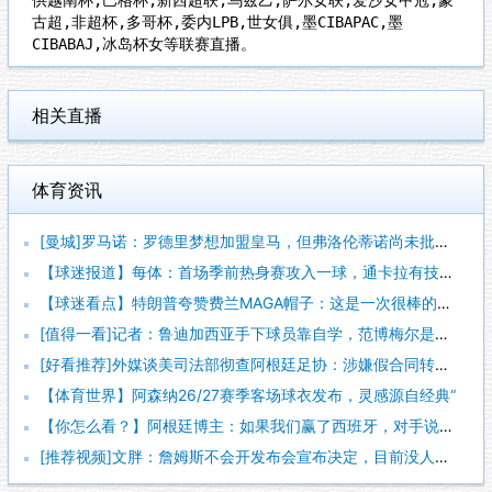
古超,非超杯,多哥杯,委内LPB,世女俱,墨CIBAPAC,墨
CIBABAJ,冰岛杯女等联赛直播。
相关直播
体育资讯
[曼城]罗马诺：罗德里梦想加盟皇马，但弗洛伦蒂诺尚未批准引进
【球迷报道】每体：首场季前热身赛攻入一球，通卡拉有技术有身体
【球迷看点】特朗普夸赞费兰MAGA帽子：这是一次很棒的致敬，
[值得一看]记者：鲁迪加西亚手下球员靠自学，范博梅尔是更年轻
[好看推荐]外媒谈美司法部彻查阿根廷足协：涉嫌假合同转移资金
【体育世界】阿森纳26/27赛季客场球衣发布，灵感源自经典“
【你怎么看？】阿根廷博主：如果我们赢了西班牙，对手说故意放水
[推荐视频]文胖：詹姆斯不会开发布会宣布决定，目前没人知道他