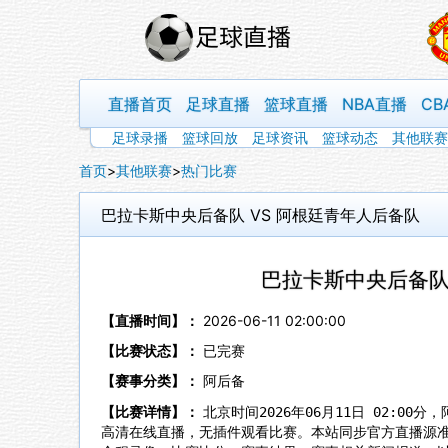
直播首页
足球直播
篮球直播
NBA直播
CB
足球录播
篮球回放
足球资讯
篮球动态
其他联赛
首页
>
其他联赛
>
热门比赛
巴拉卡斯中央后备队 VS 阿根廷青年人后备队
巴拉卡斯中央后备队
【直播时间】：
2026-06-11 02:00:00
【比赛状态】：
已完赛
【赛事分类】：
阿后备
【比赛详情】：
北京时间2026年06月11日 02:0
高清在线直播，无插件观看比赛。本站同步官方直播源