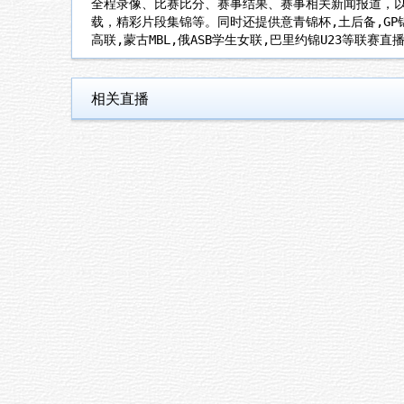
全程录像、比赛比分、赛事结果、赛事相关新闻报道，
载，精彩片段集锦等。同时还提供意青锦杯,土后备,GP锦
高联,蒙古MBL,俄ASB学生女联,巴里约锦U23等联赛直
相关直播