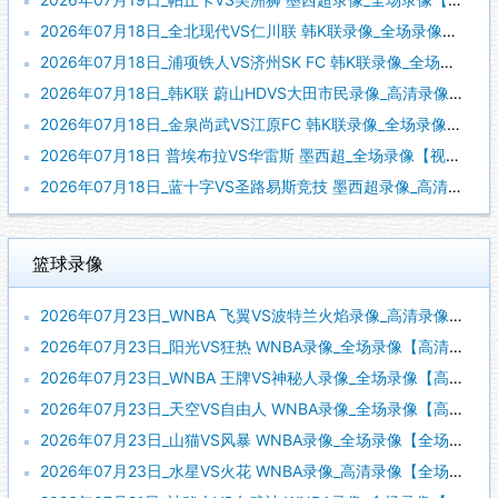
2026年07月18日_全北现代VS仁川联 韩K联录像_全场录像【高清回放】
2026年07月18日_浦项铁人VS济州SK FC 韩K联录像_全场录像【视频集锦】
2026年07月18日_韩K联 蔚山HDVS大田市民录像_高清录像【全场回放】
2026年07月18日_金泉尚武VS江原FC 韩K联录像_全场录像【视频集锦】
2026年07月18日 普埃布拉VS华雷斯 墨西超_全场录像【视频集锦】
2026年07月18日_蓝十字VS圣路易斯竞技 墨西超录像_高清录像【全场回放】
篮球录像
2026年07月23日_WNBA 飞翼VS波特兰火焰录像_高清录像【全场回放】
2026年07月23日_阳光VS狂热 WNBA录像_全场录像【高清回放】
2026年07月23日_WNBA 王牌VS神秘人录像_全场录像【高清回放】
2026年07月23日_天空VS自由人 WNBA录像_全场录像【高清回放】
2026年07月23日_山猫VS风暴 WNBA录像_全场录像【全场回放】
2026年07月23日_水星VS火花 WNBA录像_高清录像【全场回放】