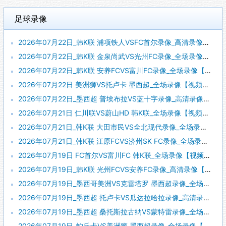
足球录像
2026年07月22日_韩K联 浦项铁人VSFC首尔录像_高清录像【全场回放】
2026年07月22日_韩K联 金泉尚武VS光州FC录像_全场录像【高清回放】
2026年07月22日_韩K联 安养FCVS富川FC录像_全场录像【视频集锦】
2026年07月22日 美洲狮VS托卢卡 墨西超_全场录像【视频集锦】
2026年07月22日_墨西超 普埃布拉VS蓝十字录像_高清录像【全场回放】
2026年07月21日 仁川联VS蔚山HD 韩K联_全场录像【视频集锦】
2026年07月21日_韩K联 大田市民VS全北现代录像_全场录像【全场回放】
2026年07月21日_韩K联 江原FCVS济州SK FC录像_全场录像【视频集锦】
2026年07月19日 FC首尔VS富川FC 韩K联_全场录像【视频集锦】
2026年07月19日_韩K联 光州FCVS安养FC录像_高清录像【全场回放】
2026年07月19日_墨西哥美洲VS克雷塔罗 墨西超录像_全场录像【视频集锦】
2026年07月19日_墨西超 托卢卡VS瓜达拉哈拉录像_高清录像【全场回放】
2026年07月19日_墨西超 桑托斯拉古纳VS蒙特雷录像_全场录像【高清回放】
2026年07月19日_帕丘卡VS美洲狮 墨西超录像_全场录像【视频集锦】