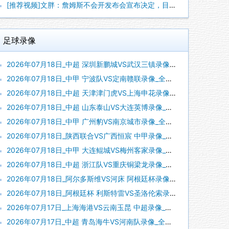
[推荐视频]文胖：詹姆斯不会开发布会宣布决定，目前没人知道他
足球录像
2026年07月18日_中超 深圳新鹏城VS武汉三镇录像_高清录像【全场回放】
2026年07月18日_中甲 宁波队VS定南赣联录像_全场录像【全场回放】
2026年07月18日_中超 天津津门虎VS上海申花录像_全场录像【视频集锦】
2026年07月18日_中超 山东泰山VS大连英博录像_全场录像【高清回放】
2026年07月18日_中甲 广州豹VS南京城市录像_全场录像【高清回放】
2026年07月18日_陕西联合VS广西恒宸 中甲录像_高清录像【全场回放】
2026年07月18日_中甲 大连鲲城VS梅州客家录像_全场录像【高清回放】
2026年07月18日_中超 浙江队VS重庆铜梁龙录像_全场录像【全场回放】
2026年07月18日_阿尔多斯维VS河床 阿根廷杯录像_全场录像【高清回放】
2026年07月18日_阿根廷杯 利斯特雷VS圣洛伦索录像_全场录像【全场回放】
2026年07月17日_上海海港VS云南玉昆 中超录像_全场录像【视频集锦】
2026年07月17日_中超 青岛海牛VS河南队录像_全场录像【高清回放】