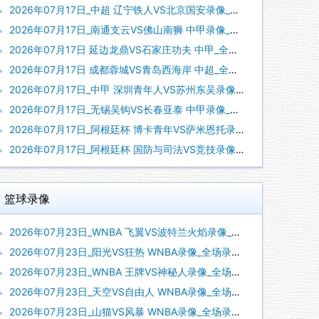
2026年07月17日_中超 辽宁铁人VS北京国安录像_全场录像【高清回放】
2026年07月17日_南通支云VS佛山南狮 中甲录像_全场录像【全场回放】
2026年07月17日 延边龙鼎VS石家庄功夫 中甲_全场录像【视频集锦】
2026年07月17日 成都蓉城VS青岛西海岸 中超_全场录像【视频集锦】
2026年07月17日_中甲 深圳青年人VS苏州东吴录像_高清录像【全场回放】
2026年07月17日_无锡吴钩VS长春亚泰 中甲录像_全场录像【全场回放】
2026年07月17日_阿根廷杯 博卡青年VS萨米恩托录像_高清录像【全场回放】
2026年07月17日_阿根廷杯 国防与司法VS竞技录像_高清录像【全场回放】
篮球录像
2026年07月23日_WNBA 飞翼VS波特兰火焰录像_高清录像【全场回放】
2026年07月23日_阳光VS狂热 WNBA录像_全场录像【高清回放】
2026年07月23日_WNBA 王牌VS神秘人录像_全场录像【高清回放】
2026年07月23日_天空VS自由人 WNBA录像_全场录像【高清回放】
2026年07月23日_山猫VS风暴 WNBA录像_全场录像【全场回放】