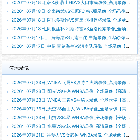
2026年07月18日_韩K联 蔚山HDVS大田市民录像_高清录像【全场回放】
2026年07月18日_金泉尚武VS江原FC 韩K联录像_全场录像【视频集锦】
2026年07月18日_阿尔多斯维VS河床 阿根廷杯录像_全场录像【高清回放】
2026年07月18日_阿根廷杯 利斯特雷VS圣洛伦索录像_全场录像【全场回放】
2026年07月17日_上海海港VS云南玉昆 中超录像_全场录像【视频集锦】
2026年07月17日_中超 青岛海牛VS河南队录像_全场录像【高清回放】
篮球录像
2026年07月23日_WNBA 飞翼VS波特兰火焰录像_高清录像【全场回放】
2026年07月23日_阳光VS狂热 WNBA录像_全场录像【高清回放】
2026年07月23日_WNBA 王牌VS神秘人录像_全场录像【高清回放】
2026年07月23日_天空VS自由人 WNBA录像_全场录像【高清回放】
2026年07月23日_山猫VS风暴 WNBA录像_全场录像【全场回放】
2026年07月23日_水星VS火花 WNBA录像_高清录像【全场回放】
2026年07月21日_神秘人VS女武神 WNBA录像_全场录像【视频集锦】