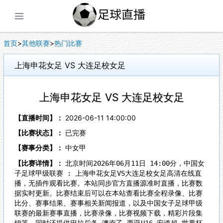
展开菜单
首页
>
其他联赛
>
热门比赛
上海申花女足 VS 大连足校女足
上海申花女足 VS 大连足校女足
【直播时间】：
2026-06-11 14:00:00
【比赛状态】：
已完赛
【赛事分类】：
中女甲
【比赛详情】：
北京时间2026年06月11日 14:00分，中国女
子足球甲级联赛 : 上海申花女足VS大连足校女足高清在线直
播，无插件观看比赛。本站同步官方直播源准时直播，比赛数
据实时更新。比赛结束后可以在本站查看比赛全程录像、比赛
比分、赛事结果、赛事相关新闻报道，以及中国女子足球甲级
联赛的最新赛事直播，比赛录像，比赛视频下载，精彩片段集
锦等。同时还提供巴拉后备,澳南乙,西亚U16,安道超,世界杯,