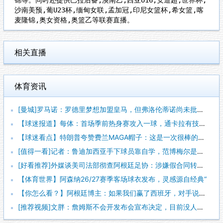
沙南美预,葡U23杯,缅甸女联,孟加冠,印尼女篮杯,希女篮,喀
麦隆锦,奥女资格,奥篮乙等联赛直播。
相关直播
体育资讯
[曼城]罗马诺：罗德里梦想加盟皇马，但弗洛伦蒂诺尚未批准引进
【球迷报道】每体：首场季前热身赛攻入一球，通卡拉有技术有身体
【球迷看点】特朗普夸赞费兰MAGA帽子：这是一次很棒的致敬，
[值得一看]记者：鲁迪加西亚手下球员靠自学，范博梅尔是更年轻
[好看推荐]外媒谈美司法部彻查阿根廷足协：涉嫌假合同转移资金
【体育世界】阿森纳26/27赛季客场球衣发布，灵感源自经典“
【你怎么看？】阿根廷博主：如果我们赢了西班牙，对手说故意放水
[推荐视频]文胖：詹姆斯不会开发布会宣布决定，目前没人知道他