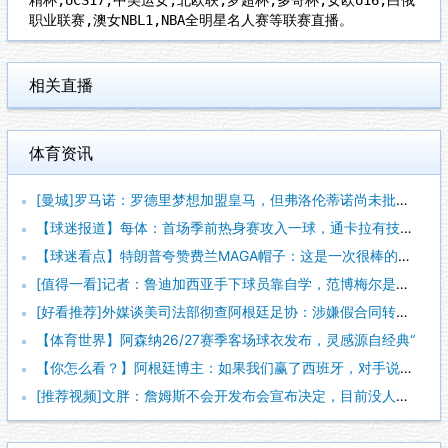
职业联赛,澳女NBL1,NBA全明星名人赛等联赛直播。
相关直播
体育资讯
[曼城]罗马诺：罗德里梦想加盟皇马，但弗洛伦蒂诺尚未批准引进
【球迷报道】每体：首场季前热身赛攻入一球，通卡拉有技术有身体
【球迷看点】特朗普夸赞费兰MAGA帽子：这是一次很棒的致敬，
[值得一看]记者：鲁迪加西亚手下球员靠自学，范博梅尔是更年轻
[好看推荐]外媒谈美司法部彻查阿根廷足协：涉嫌假合同转移资金
【体育世界】阿森纳26/27赛季客场球衣发布，灵感源自经典“
【你怎么看？】阿根廷博主：如果我们赢了西班牙，对手说故意放水
[推荐视频]文胖：詹姆斯不会开发布会宣布决定，目前没人知道他