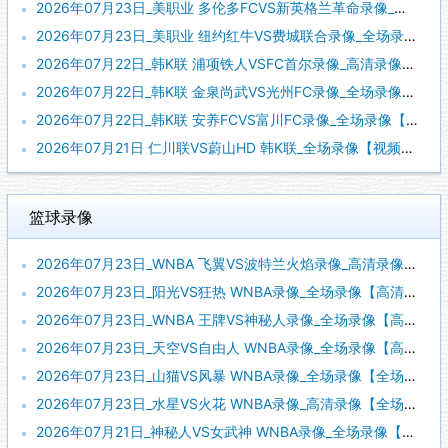
2026年07月23日_美职业 多伦多FCVS新英格兰革命录像_高清录像【全场回放】
2026年07月23日_美职业 纽约红牛VS费城联合录像_全场录像【全场回放】
2026年07月22日_韩K联 浦项铁人VSFC首尔录像_高清录像【全场回放】
2026年07月22日_韩K联 金泉尚武VS光州FC录像_全场录像【高清回放】
2026年07月22日_韩K联 安养FCVS富川FC录像_全场录像【视频集锦】
2026年07月21日 仁川联VS蔚山HD 韩K联_全场录像【视频集锦】
篮球录像
2026年07月23日_WNBA 飞翼VS波特兰火焰录像_高清录像【全场回放】
2026年07月23日_阳光VS狂热 WNBA录像_全场录像【高清回放】
2026年07月23日_WNBA 王牌VS神秘人录像_全场录像【高清回放】
2026年07月23日_天空VS自由人 WNBA录像_全场录像【高清回放】
2026年07月23日_山猫VS风暴 WNBA录像_全场录像【全场回放】
2026年07月23日_水星VS火花 WNBA录像_高清录像【全场回放】
2026年07月21日_神秘人VS女武神 WNBA录像_全场录像【视频集锦】