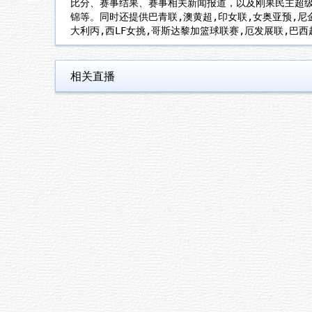
比分、赛事结果、赛事相关新闻报道，以及刚果民主超
锦等。同时还提供巴青联,澳黄超,印女联,女奥亚预,尼
大利丙,西LF女挑,哥斯达黎加篮球联赛,厄发展联,巴
相关直播