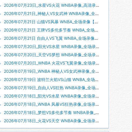
2026年07月23日_水星VS火花 WNBA录像_高清录像【全场回放】
2026年07月21日_神秘人VS女武神 WNBA录像_全场录像【视频集锦】
2026年07月21日 山猫VS风暴 WNBA_全场录像【全场回放】
2026年07月21日 王牌VS多伦多节奏 WNBA_全场录像【全场回放】
2026年07月21日 自由人VS飞翼 WNBA_全场录像【视频集锦】
2026年07月20日_阳光VS水星 WNBA录像_全场录像【高清回放】
2026年07月20日_天空VS梦想 WNBA录像_全场录像【高清回放】
2026年07月20日_WNBA 火花VS飞翼录像_全场录像【全场回放】
2026年07月19日_WNBA 神秘人VS女武神录像_全场录像【全场回放】
2026年07月19日 波特兰火焰VS山猫 WNBA_全场录像【视频集锦】
2026年07月19日_自由人VS狂热 WNBA录像_全场录像【高清回放】
2026年07月18日_阳光VS水星 WNBA录像_全场录像【全场回放】
2026年07月18日_WNBA 风暴VS狂热录像_全场录像【视频集锦】
2026年07月18日_梦想VS多伦多节奏 WNBA录像_全场录像【高清回放】
2026年07月18日_火花VS天空 WNBA录像_全场录像【高清回放】