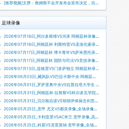
[推荐视频]文胖：詹姆斯不会开发布会宣布决定，目前没人知道他
足球录像
2026年07月18日_阿尔多斯维VS河床 阿根廷杯录像_全场录像【高清回放】
2026年07月18日_阿根廷杯 利斯特雷VS圣洛伦索录像_全场录像【全场回放】
2026年07月17日_阿根廷杯 博卡青年VS萨米恩托录像_高清录像【全场回放】
2026年07月17日_阿根廷杯 国防与司法VS竞技录像_高清录像【全场回放】
2026年07月13日_堤格雷VS门多萨独立 阿根廷杯录像_全场录像【高清回放】
2026年06月03日_飓风队VS巴拉卡斯中央 阿根廷杯录像_高清录像【全场回放】
2026年06月01日_罗萨里奥中央VS拉普拉塔大学生 阿根廷杯录像_全场录像【视频集锦】
2026年05月31日_阿根廷杯 拉努斯VS科尔多瓦学院录像_全场录像【全场回放】
2026年05月31日_贝尔格拉诺VS胡胡伊体操击剑竞技 阿根廷杯录像_高清录像【全场回放】
2026年05月25日_意甲 尤文VS都灵录像_全场录像【全场回放】
2026年05月25日_卡利亚里VSAC米兰 意甲录像_高清录像【全场回放】
2026年05月25日_科莫VS克雷莫纳 意甲录像_全场录像【高清回放】