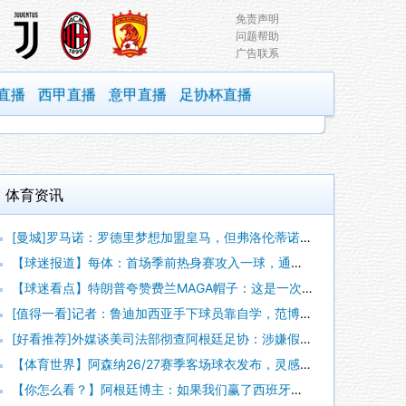
免责声明
问题帮助
广告联系
直播
西甲直播
意甲直播
足协杯直播
体育资讯
[曼城]罗马诺：罗德里梦想加盟皇马，但弗洛伦蒂诺尚未批准引进
【球迷报道】每体：首场季前热身赛攻入一球，通卡拉有技术有身体
【球迷看点】特朗普夸赞费兰MAGA帽子：这是一次很棒的致敬，
[值得一看]记者：鲁迪加西亚手下球员靠自学，范博梅尔是更年轻
[好看推荐]外媒谈美司法部彻查阿根廷足协：涉嫌假合同转移资金
【体育世界】阿森纳26/27赛季客场球衣发布，灵感源自经典“
【你怎么看？】阿根廷博主：如果我们赢了西班牙，对手说故意放水