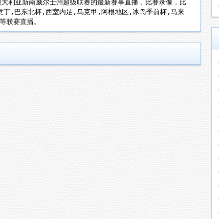
澳大利亚新南威尔士州超级联赛的最新赛事直播，比赛录像，比
意丁,巴东北杯,西室内足,乌克甲,阿根地区,冰岛季前杯,马来
BT等联赛直播。