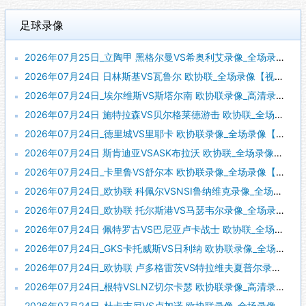
足球录像
2026年07月25日_立陶甲 黑格尔曼VS希奥利艾录像_全场录像【高清回放】
2026年07月24日 日林斯基VS瓦鲁尔 欧协联_全场录像【视频集锦】
2026年07月24日_埃尔维斯VS斯塔尔南 欧协联录像_高清录像【全场回放】
2026年07月24日 施特拉森VS贝尔格莱德游击 欧协联_全场录像【视频集锦】
2026年07月24日_德里城VS里耶卡 欧协联录像_全场录像【视频集锦】
2026年07月24日 斯肯迪亚VSASK布拉沃 欧协联_全场录像【全场回放】
2026年07月24日_卡里鲁VS舒尔本 欧协联录像_全场录像【视频集锦】
2026年07月24日_欧协联 科佩尔VSNSI鲁纳维克录像_全场录像【视频集锦】
2026年07月24日_欧协联 托尔斯港VS马瑟韦尔录像_全场录像【全场回放】
2026年07月24日 佩特罗古VS巴尼亚卢卡战士 欧协联_全场录像【视频集锦】
2026年07月24日_GKS卡托威斯VS日利纳 欧协联录像_全场录像【全场回放】
2026年07月24日_欧协联 卢多格雷茨VS特拉维夫夏普尔录像_高清录像【全场回放】
2026年07月24日_根特VSLNZ切尔卡瑟 欧协联录像_高清录像【全场回放】
2026年07月24日_杜卡吉尼VS卢加诺 欧协联录像_全场录像【高清回放】