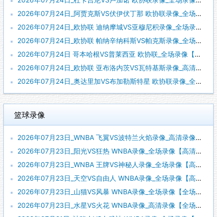
2026年07月24日_阿贾克斯VS伏伊伏丁那 欧协联录像_全场录像【全场回放】
2026年07月24日_欧协联 迪纳摩城VS亚穆尼积录像_全场录像【全场回放】
2026年07月24日_欧协联 帕纳辛纳科斯VS帕克斯录像_全场录像【高清回放】
2026年07月24日 哥本哈根VS普莱西亚 欧协联_全场录像【视频集锦】
2026年07月24日_欧协联 亚布洛内茨VS瓦特基斯录像_高清录像【全场回放】
2026年07月24日_奥达里加VS布加勒斯特星 欧协联录像_全场录像【视频集锦】
篮球录像
2026年07月23日_WNBA 飞翼VS波特兰火焰录像_高清录像【全场回放】
2026年07月23日_阳光VS狂热 WNBA录像_全场录像【高清回放】
2026年07月23日_WNBA 王牌VS神秘人录像_全场录像【高清回放】
2026年07月23日_天空VS自由人 WNBA录像_全场录像【高清回放】
2026年07月23日_山猫VS风暴 WNBA录像_全场录像【全场回放】
2026年07月23日_水星VS火花 WNBA录像_高清录像【全场回放】